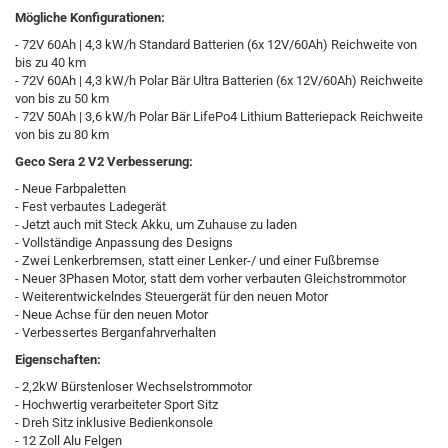
Mögliche Konfigurationen:
- 72V 60Ah | 4,3 kW/h Standard Batterien (6x 12V/60Ah) Reichweite von
bis zu 40 km
- 72V 60Ah | 4,3 kW/h Polar Bär Ultra Batterien (6x 12V/60Ah) Reichweite
von bis zu 50 km
- 72V 50Ah | 3,6 kW/h Polar Bär LifePo4 Lithium Batteriepack Reichweite
von bis zu 80 km
Geco Sera 2 V2 Verbesserung:
- Neue Farbpaletten
- Fest verbautes Ladegerät
- Jetzt auch mit Steck Akku, um Zuhause zu laden
- Vollständige Anpassung des Designs
- Zwei Lenkerbremsen, statt einer Lenker-/ und einer Fußbremse
- Neuer 3Phasen Motor, statt dem vorher verbauten Gleichstrommotor
- Weiterentwickelndes Steuergerät für den neuen Motor
- Neue Achse für den neuen Motor
- Verbessertes Berganfahrverhalten
Eigenschaften:
- 2,2kW Bürstenloser Wechselstrommotor
- Hochwertig verarbeiteter Sport Sitz
- Dreh Sitz inklusive Bedienkonsole
- 12 Zoll Alu Felgen