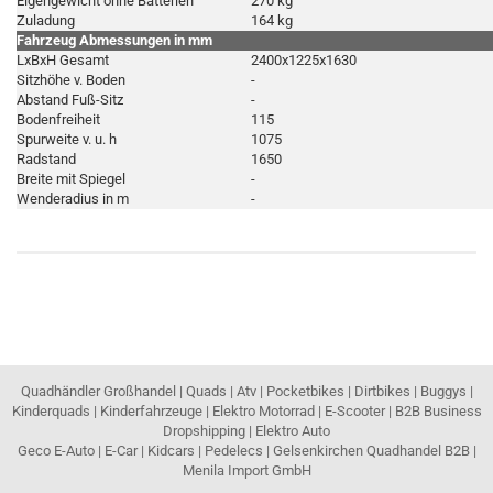
Eigengewicht ohne Batterien
270 kg
Zuladung
164 kg
Fahrzeug Abmessungen in mm
LxBxH Gesamt
2400x1225x1630
Sitzhöhe v. Boden
-
Abstand Fuß-Sitz
-
Bodenfreiheit
115
Spurweite v. u. h
1075
Radstand
1650
Breite mit Spiegel
-
Wenderadius in m
-
Quadhändler Großhandel | Quads | Atv | Pocketbikes | Dirtbikes | Buggys |
Kinderquads | Kinderfahrzeuge | Elektro Motorrad | E-Scooter | B2B Business
Dropshipping | Elektro Auto
Geco E-Auto | E-Car | Kidcars | Pedelecs | Gelsenkirchen Quadhandel B2B |
Menila Import GmbH