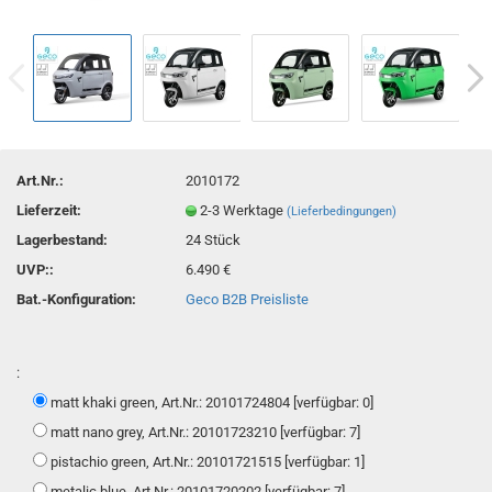
Art.Nr.:
2010172
Lieferzeit:
2-3 Werktage
(Lieferbedingungen)
Lagerbestand:
24
Stück
UVP::
6.490 €
Bat.-Konfiguration:
Geco B2B Preisliste
:
matt khaki green, Art.Nr.: 20101724804 [verfügbar: 0]
matt nano grey, Art.Nr.: 20101723210 [verfügbar: 7]
pistachio green, Art.Nr.: 20101721515 [verfügbar: 1]
metalic blue, Art.Nr.: 20101720202 [verfügbar: 7]