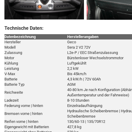
Technische Daten:
Datenbezeichnung
Herstellerangaben
Hersteller
Geco
Modell
Sera 2 V2 72V
Zulassung
L2e-P / EEC Straßenzulassung
Motor
Bürstenloser Wechselstrommotor
Kühlung
Luftgekühlt
Leistung
2,2 kW
V-Max
Bis 45km/h
Batterie
4,3 kW/h | 72V 60Ah
Batterie Typ
AGM
40-80 km Je nach Konfiguration (Abhän
Reichweite
Außentemperatur und der Fahrweise)
Ladezeit
8-10 Stunden
Federung vorne | hinten
Einzelradaufhängung
Hydraulische Scheibenbremse | Hydrau
Bremsen vorne | hinten
Scheibenbremse
Reifen vorne | hinten
130/60-13 | 135/70R12
Eigengewicht mit Batterien
427,8 kg