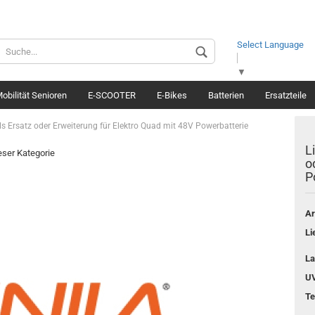
Select Language
Spr
▼
obilität Senioren
E-SCOOTER
E-Bikes
Batterien
Ersatzteile
Lief
s Ersatz oder Erweiterung für Elektro Quad mit 48V Powerbatterie
L
ieser Kategorie
o
P
Ar
Li
La
UV
Te