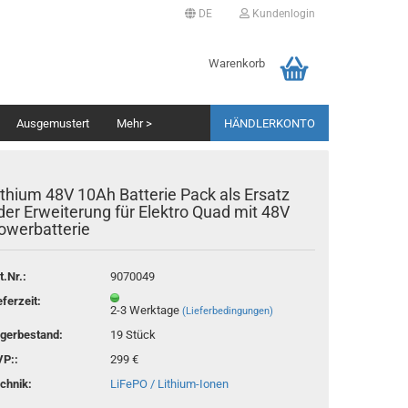
DE
Kundenlogin
ache auswählen
Warenkorb
Ausgemustert
Mehr >
HÄNDLERKONTO
erland
ithium 48V 10Ah Batterie Pack als Ersatz
der Erweiterung für Elektro Quad mit 48V
owerbatterie
Als Händler registrieren
t.Nr.:
9070049
Passwort vergessen?
eferzeit:
2-3 Werktage
(Lieferbedingungen)
gerbestand:
19
Stück
P::
299 €
chnik:
LiFePO / Lithium-Ionen