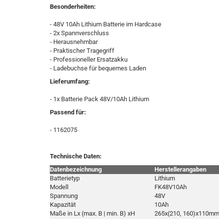
Besonderheiten:
- 48V 10Ah Lithium Batterie im Hardcase
- 2x Spannverschluss
- Herausnehmbar
- Praktischer Tragegriff
- Professioneller Ersatzakku
- Ladebuchse für bequemes Laden
Lieferumfang:
- 1x Batterie Pack 48V/10Ah Lithium
Passend für:
- 1162075
Technische Daten:
Datenbezeichnung
Herstellerangaben
Batterietyp
Lithium
Modell
FK48V10Ah
Spannung
48V
Kapazität
10Ah
Maße in Lx (max. B | min. B) xH
265x(210, 160)x110m