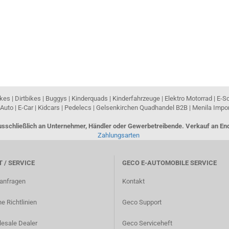
es | Dirtbikes | Buggys | Kinderquads | Kinderfahrzeuge | Elektro Motorrad | E-S
Auto | E-Car | Kidcars | Pedelecs | Gelsenkirchen Quadhandel B2B | Menila Imp
ausschließlich an Unternehmer, Händler oder Gewerbetreibende. Verkauf an 
 / SERVICE
GECO E-AUTOMOBILE SERVICE
lanfragen
Kontakt
e Richtlinien
Geco Support
esale Dealer
Geco Serviceheft