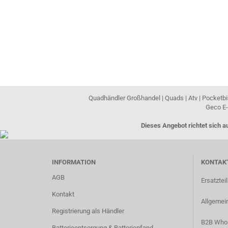
Quadhändler Großhandel | Quads | Atv | Pocketbik
Geco E-
Dieses Angebot richtet sich 
INFORMATION
KONTAKT
AGB
Ersatztei
Kontakt
Allgemein
Registrierung als Händler
B2B Whol
Batterieentsorgung & Batteriepfand