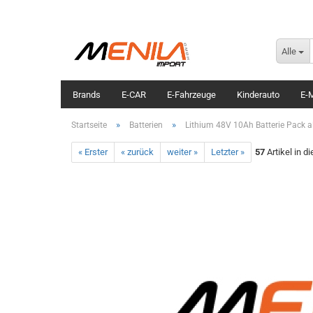
Alle
Brands
E-CAR
E-Fahrzeuge
Kinderauto
E-M
»
»
Startseite
Batterien
Lithium 48V 10Ah Batterie Pack al
« Erster
« zurück
weiter »
Letzter »
57
Artikel in d