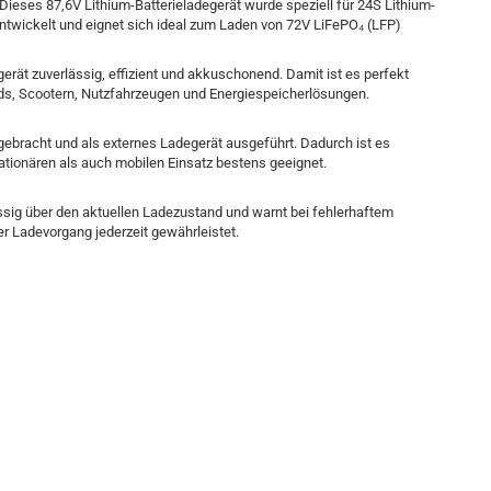
Dieses 87,6V Lithium-Batterieladegerät wurde speziell für 24S Lithium-
twickelt und eignet sich ideal zum Laden von 72V LiFePO₄ (LFP)
ät zuverlässig, effizient und akkuschonend. Damit ist es perfekt
ads, Scootern, Nutzfahrzeugen und Energiespeicherlösungen.
ebracht und als externes Ladegerät ausgeführt. Dadurch ist es
ationären als auch mobilen Einsatz bestens geeignet.
lässig über den aktuellen Ladezustand und warnt bei fehlerhaftem
ter Ladevorgang jederzeit gewährleistet.