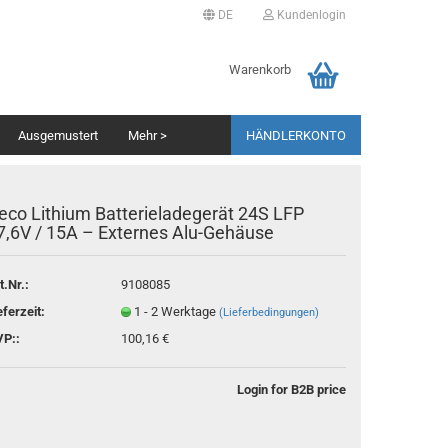
DE
Kundenlogin
▼
ache auswählen
Warenkorb
Ausgemustert
Mehr >
HÄNDLERKONTO
erland
eco Lithium Batterieladegerät 24S LFP
7,6V / 15A – Externes Alu-Gehäuse
t.Nr.:
9108085
Als Händler registrieren
eferzeit:
1 - 2 Werktage
(Lieferbedingungen)
Passwort vergessen?
P::
100,16 €
Login for B2B price