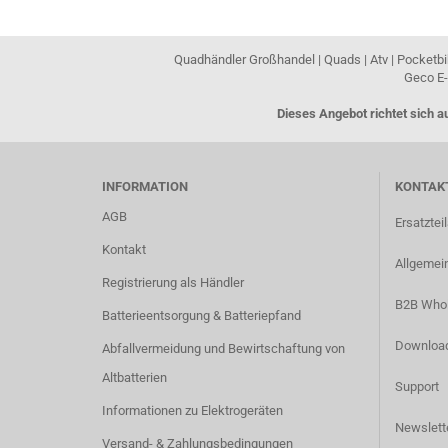
Quadhändler Großhandel | Quads | Atv | Pocketbik
Geco E-
Dieses Angebot richtet sich 
INFORMATION
KONTAKT
AGB
Ersatztei
Kontakt
Allgemein
Registrierung als Händler
B2B Whol
Batterieentsorgung & Batteriepfand
Downloa
Abfallvermeidung und Bewirtschaftung von
Altbatterien
Support
Informationen zu Elektrogeräten
Newslett
Versand- & Zahlungsbedingungen