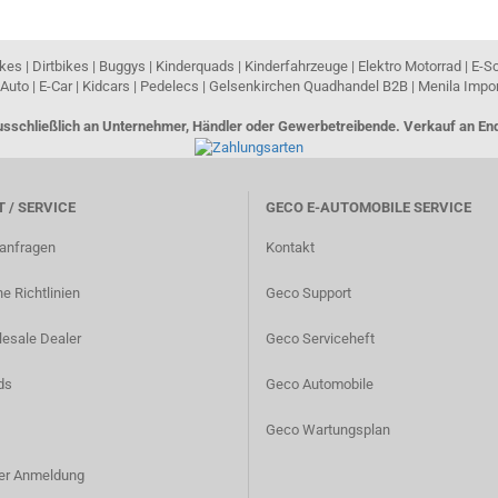
es | Dirtbikes | Buggys | Kinderquads | Kinderfahrzeuge | Elektro Motorrad | E-S
Auto | E-Car | Kidcars | Pedelecs | Gelsenkirchen Quadhandel B2B | Menila Imp
ausschließlich an Unternehmer, Händler oder Gewerbetreibende. Verkauf an 
 / SERVICE
GECO E-AUTOMOBILE SERVICE
lanfragen
Kontakt
e Richtlinien
Geco Support
esale Dealer
Geco Serviceheft
ds
Geco Automobile
Geco Wartungsplan
er Anmeldung