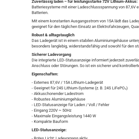
Zuverlässig laden – für leistungsstarke 72V Lithium-Akkus:
Batteriesysteme mit einer Ladeschlussspannung von 87,6V en
Batterien.
Mit einem konstanten Ausgangsstrom von 15A lädt das Ladeger
geeignet für den täglichen Einsatz an Elektrofahrzeugen, Qu
Robust & alltagstauglich
Das Ladegerät ist in einem stabilen Aluminiumgehäuse unterg
besonders langlebig, widerstandsfähig und sowohl für den st
Sicherer Ladevorgang
Die integrierte LED-Statusanzeige informiert jederzeit zuver
Anschluss oder Störungen. So ist ein sicherer und kontrollier
Eigenschaften:
- Externes 87,6V / 15A Lithium-Ladegerät
- Geeignet für 24S Lithium-Systeme (z. B. 24S LiFePO₄)
- Akkuschonender Ladestrom
- Robustes Aluminiumgehäuse
- LED-Statusanzeige für Laden / Voll / Fehler
- Eingang 220V ~ 50Hz
- Maximale Eingangsleistung 1440 W
- Kompakte Bauform
LED-Statusanzeige:
- Rotes Licht: Ladevorgang aktiv