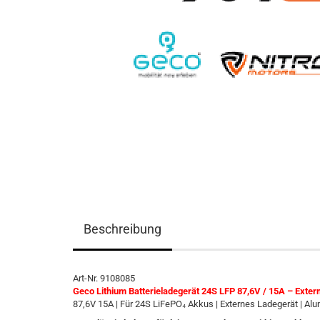
Beschreibung
Art-Nr. 9108085
Geco Lithium Batterieladegerät 24S LFP 87,6V / 15A – Exte
87,6V 15A | Für 24S LiFePO₄ Akkus | Externes Ladegerät | A