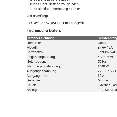
- Grünes Licht: Batterie voll geladen
- Rotes Blinklicht: Verpolung / Fehler
Lieferumfang:
- 1x Geco 87.6V 15A Lithium-Ladegerät
Technische Daten:
Datenbezeichnung
Herstellera
Hersteller
Geco
Modell
87.6V 15A
Batterietyp
Lithium (24S
Eingangsspannung
~ 220 V AC
Netzfrequenz
50 Hz
Max. Eingangsleistung
1440 W
Ausgangsspannung
72 – 87,6 V 
Ausgangsstrom
15 A
Gehäuse
Aluminium
Bauart
Externes Lad
Anzeige
LED-Statusa