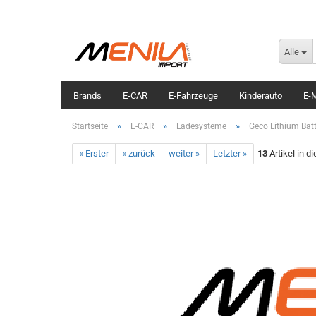
Alle
Brands
E-CAR
E-Fahrzeuge
Kinderauto
E-M
»
»
»
Startseite
E-CAR
Ladesysteme
Geco Lithium Bat
« Erster
« zurück
weiter »
Letzter »
13
Artikel in d