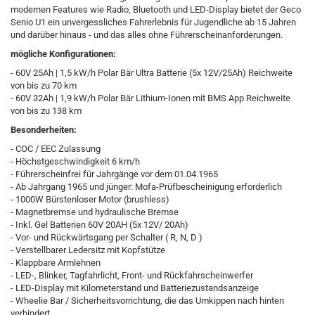
modernen Features wie Radio, Bluetooth und LED-Display bietet der Geco
Senio U1 ein unvergessliches Fahrerlebnis für Jugendliche ab 15 Jahren
und darüber hinaus - und das alles ohne Führerscheinanforderungen.
mögliche Konfigurationen:
- 60V 25Ah | 1,5 kW/h Polar Bär Ultra Batterie (5x 12V/25Ah) Reichweite
von bis zu 70 km
- 60V 32Ah | 1,9 kW/h Polar Bär Lithium-Ionen mit BMS App Reichweite
von bis zu 138 km
Besonderheiten:
- COC / EEC Zulassung
- Höchstgeschwindigkeit 6 km/h
- Führerscheinfrei für Jahrgänge vor dem 01.04.1965
- Ab Jahrgang 1965 und jünger: Mofa-Prüfbescheinigung erforderlich
- 1000W Bürstenloser Motor (brushless)
- Magnetbremse und hydraulische Bremse
- Inkl. Gel Batterien 60V 20AH (5x 12V/ 20Ah)
- Vor- und Rückwärtsgang per Schalter ( R, N, D )
- Verstellbarer Ledersitz mit Kopfstütze
- Klappbare Armlehnen
- LED-, Blinker, Tagfahrlicht, Front- und Rückfahrscheinwerfer
- LED-Display mit Kilometerstand und Batteriezustandsanzeige
- Wheelie Bar / Sicherheitsvorrichtung, die das Umkippen nach hinten
verhindert