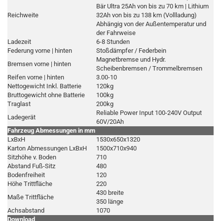
Bär Ultra 25Ah von bis zu 70 km | Lithium
Reichweite
32Ah von bis zu 138 km (Vollladung)
Abhängig von der Außentemperatur und
der Fahrweise
Ladezeit
6-8 Stunden
Federung vorne | hinten
Stoßdämpfer / Federbein
Magnetbremse und Hydr.
Bremsen vorne | hinten
Scheibenbremsen / Trommelbremsen
Reifen vorne | hinten
3.00-10
Nettogewicht Inkl. Batterie
120kg
Bruttogewicht ohne Batterie
100kg
Traglast
200kg
Reliable Power Input 100-240V Output
Ladegerät
60V/20Ah
Fahrzeug Abmessungen in mm
LxBxH
1530x650x1320
Karton Abmessungen LxBxH
1500x710x940
Sitzhöhe v. Boden
710
Abstand Fuß-Sitz
480
Bodenfreiheit
120
Höhe Trittfläche
220
430 breite
Maße Trittfläche
350 länge
Achsabstand
1070
Download