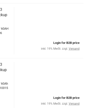
,3
ckup
V 60AH
06
Login for B2B price
inkl. 19% MwSt. zzgl.
Versand
,3
ckup
V 60Ah
010315
Login for B2B price
inkl. 19% MwSt. zzgl.
Versand