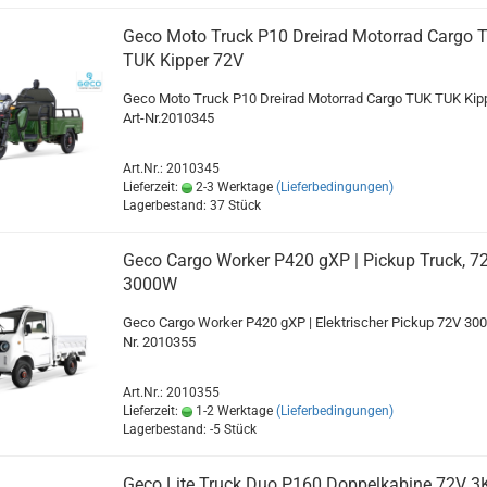
Geco Moto Truck P10 Dreirad Motorrad Cargo 
TUK Kipper 72V
Geco Moto Truck P10 Dreirad Motorrad Cargo TUK TUK Kip
Art-Nr.2010345
Art.Nr.: 2010345
Lieferzeit:
2-3 Werktage
(Lieferbedingungen)
Lagerbestand: 37 Stück
Geco Cargo Worker P420 gXP | Pickup Truck, 7
3000W
Geco Cargo Worker P420 gXP | Elektrischer Pickup 72V 300
Nr. 2010355
Art.Nr.: 2010355
Lieferzeit:
1-2 Werktage
(Lieferbedingungen)
Lagerbestand: -5 Stück
Geco Lite Truck Duo P160 Doppelkabine 72V 