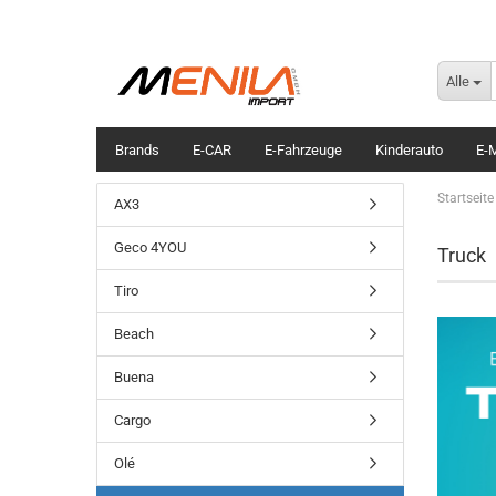
Alle
Brands
E-CAR
E-Fahrzeuge
Kinderauto
E-M
Startseite
AX3
Geco 4YOU
Truck
Tiro
Beach
Buena
Cargo
Olé