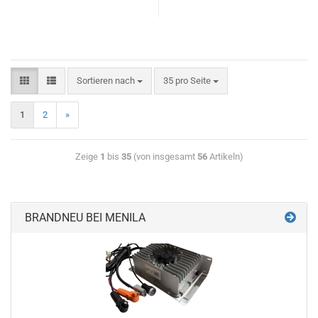
Sortieren nach
35 pro Seite
1
2
»
Zeige
1
bis
35
(von insgesamt
56
Artikeln)
BRANDNEU BEI MENILA