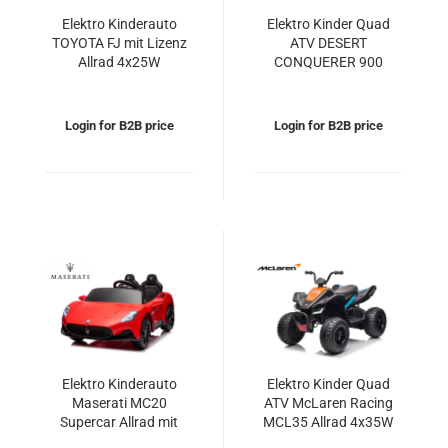
Elektro Kinderauto
Elektro Kinder Quad
TOYOTA FJ mit Lizenz
ATV DESERT
Allrad 4x25W
CONQUERER 900
12V/4.5Ah
2x35W 12V 7Ah
Login for B2B price
Login for B2B price
Elektro Kinderauto
Elektro Kinder Quad
Maserati MC20
ATV McLaren Racing
Supercar Allrad mit
MCL35 Allrad 4x35W
Lizenz 4x35W 12V/7Ah
12V/14Ah