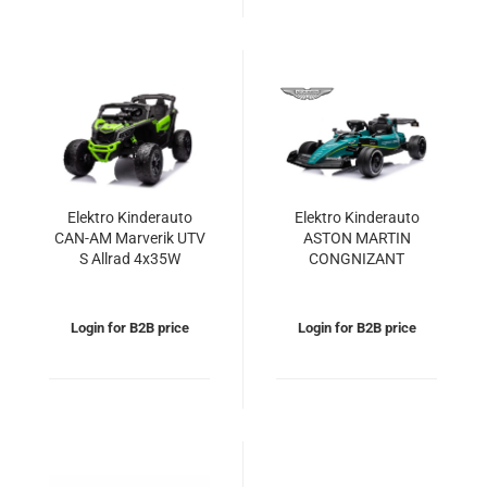
Elektro Kinderauto
Elektro Kinderauto
CAN-AM Marverik UTV
ASTON MARTIN
S Allrad 4x35W
CONGNIZANT
12V/10Ah
ARAMCO F1 2x55W
24V/5Ah
Login for B2B price
Login for B2B price