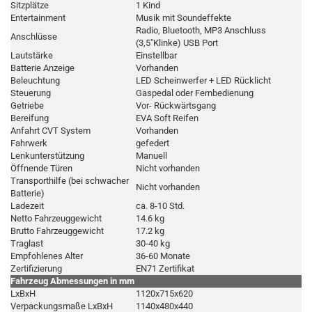
Sitzplätze
1 Kind
Entertainment
Musik mit Soundeffekte
Radio, Bluetooth, MP3 Anschluss
Anschlüsse
(3,5"Klinke) USB Port
Lautstärke
Einstellbar
Batterie Anzeige
Vorhanden
Beleuchtung
LED Scheinwerfer + LED Rücklicht
Steuerung
Gaspedal oder Fernbedienung
Getriebe
Vor- Rückwärtsgang
Bereifung
EVA Soft Reifen
Anfahrt CVT System
Vorhanden
Fahrwerk
gefedert
Lenkunterstützung
Manuell
Öffnende Türen
Nicht vorhanden
Transporthilfe (bei schwacher
Nicht vorhanden
Batterie)
Ladezeit
ca. 8-10 Std.
Netto Fahrzeuggewicht
14.6 kg
Brutto Fahrzeuggewicht
17.2 kg
Traglast
30-40 kg
Empfohlenes Alter
36-60 Monate
Zertifizierung
EN71 Zertifikat
Fahrzeug Abmessungen in mm
LxBxH
1120x715x620
Verpackungsmaße LxBxH
1140x480x440