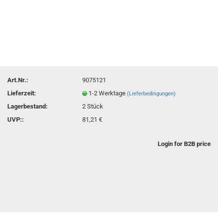
Art.Nr.:
9075121
Lieferzeit:
1-2 Werktage
(Lieferbedingungen)
Lagerbestand:
2
Stück
UVP::
81,21 €
Login for B2B price