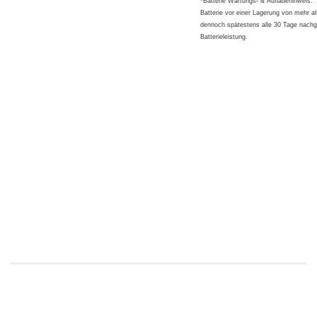
*Batterie Wartungs- & Aufladehinweis:
Batterie vor einer Lagerung von mehr al
dennoch spätestens alle 30 Tage nachge
Batterieleistung.