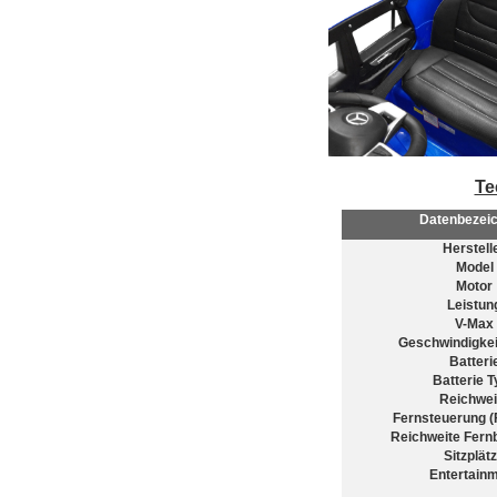
Te
Datenbezei
Herstell
Model
Motor
Leistun
V-Max
Geschwindigkei
Batteri
Batterie T
Reichwei
Fernsteuerung (
Reichweite Fern
Sitzplät
Entertain