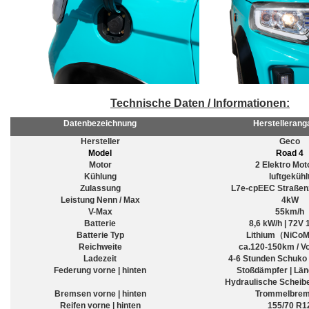
Technische Daten / Informationen:
Datenbezeichnung
Herstelleran
Hersteller
Geco
Model
Road 4
Motor
2 Elektro Mot
Kühlung
luftgekühl
Zulassung
L7e-cpEEC Straßen
Leistung Nenn / Max
4kW
V-Max
55km/h
Batterie
8,6 kW/h | 72V
Batterie Typ
Lithium（NiCo
Reichweite
ca.120-150km / Vo
Ladezeit
4-6 Stunden Schuko
Federung vorne | hinten
Stoßdämpfer | Län
Hydraulische Scheib
Bremsen vorne | hinten
Trommelbre
Reifen vorne | hinten
155/70 R1