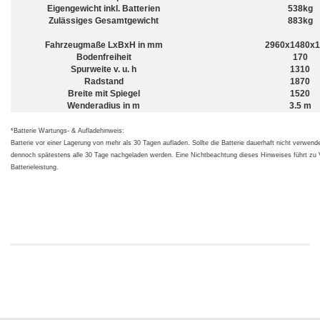
Eigengewicht inkl. Batterien
538kg
Zulässiges Gesamtgewicht
883kg
Fahrzeugmaße LxBxH in mm
2960x1480x1
Bodenfreiheit
170
Spurweite v. u. h
1310
Radstand
1870
Breite mit Spiegel
1520
Wenderadius in m
3.5 m
*Batterie Wartungs- & Aufladehinweis:
Batterie vor einer Lagerung von mehr als 30 Tagen aufladen. Sollte die Batterie dauerhaft nicht verwen
dennoch spätestens alle 30 Tage nachgeladen werden. Eine Nichtbeachtung dieses Hinweises führt zu V
Batterieleistung.