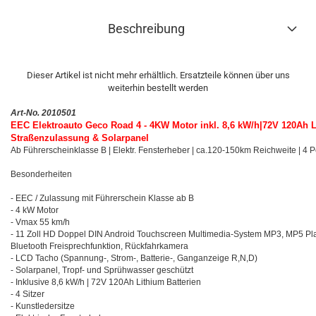
Beschreibung
Dieser Artikel ist nicht mehr erhältlich. Ersatzteile können über uns
weiterhin bestellt werden
Art-No. 2010501
EEC Elektroauto Geco Road 4 - 4KW Motor inkl. 8,6 kW/h|72V 120Ah L
Straßenzulassung & Solarpanel
Ab Führerscheinklasse B | Elektr. Fensterheber | ca.120-150km Reichweite | 4
Besonderheiten
- EEC / Zulassung mit Führerschein Klasse ab B
- 4 kW Motor
- Vmax 55 km/h
- 11 Zoll HD Doppel DIN Android Touchscreen Multimedia-System MP3, MP5 Pla
Bluetooth Freisprechfunktion, Rückfahrkamera
- LCD Tacho (Spannung-, Strom-, Batterie-, Ganganzeige R,N,D)
- Solarpanel, Tropf- und Sprühwasser geschützt
- Inklusive 8,6 kW/h | 72V 120Ah Lithium Batterien
- 4 Sitzer
- Kunstledersitze