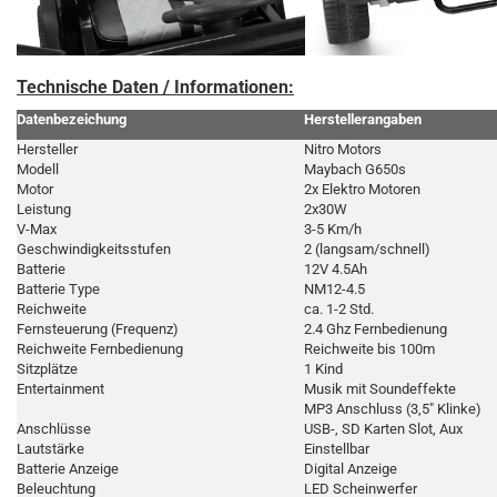
Technische Daten / Informationen:
Datenbezeichung
Herstellerangaben
Hersteller
Nitro Motors
Modell
Maybach G650s
Motor
2x Elektro Motoren
Leistung
2x30W
V-Max
3-5 Km/h
Geschwindigkeitsstufen
2 (langsam/schnell)
Batterie
12V 4.5Ah
Batterie Type
NM12-4.5
Reichweite
ca. 1-2 Std.
Fernsteuerung (Frequenz)
2.4 Ghz Fernbedienung
Reichweite Fernbedienung
Reichweite bis 100m
Sitzplätze
1 Kind
Entertainment
Musik mit Soundeffekte
MP3 Anschluss (3,5" Klinke)
Anschlüsse
USB-, SD Karten Slot, Aux
Lautstärke
Einstellbar
Batterie Anzeige
Digital Anzeige
Beleuchtung
LED Scheinwerfer