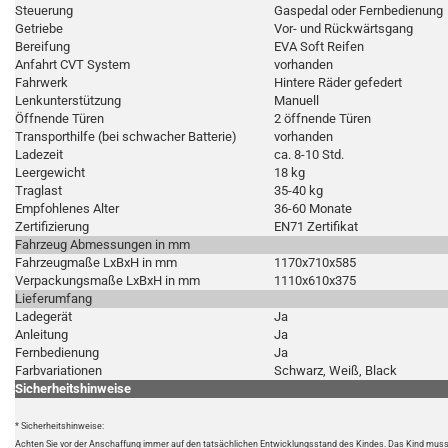
Steuerung
Gaspedal oder Fernbedienung
Getriebe
Vor- und Rückwärtsgang
Bereifung
EVA Soft Reifen
Anfahrt CVT System
vorhanden
Fahrwerk
Hintere Räder gefedert
Lenkunterstützung
Manuell
Öffnende Türen
2 öffnende Türen
Transporthilfe (bei schwacher Batterie)
vorhanden
Ladezeit
ca. 8-10 Std.
Leergewicht
18 kg
Traglast
35-40 kg
Empfohlenes Alter
36-60 Monate
Zertifizierung
EN71 Zertifikat
Fahrzeug Abmessungen in mm
Fahrzeugmaße LxBxH in mm
1170x710x585
Verpackungsmaße LxBxH in mm
1110x610x375
Lieferumfang
Ladegerät
Ja
Anleitung
Ja
Fernbedienung
Ja
Farbvariationen
Schwarz, Weiß, Black
Sicherheitshinweise
* Sicherheitshinweise:
Achten Sie vor der Anschaffung immer auf den tatsächlichen Entwicklungsstand des Kindes. Das Kind muss 