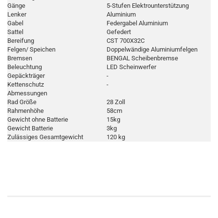
Gänge
5-Stufen Elektrounterstützung
Lenker
Aluminium
Gabel
Federgabel Aluminium
Sattel
Gefedert
Bereifung
CST 700X32C
Felgen/ Speichen
Doppelwändige Aluminiumfelgen
Bremsen
BENGAL Scheibenbremse
Beleuchtung
LED Scheinwerfer
Gepäckträger
-
Kettenschutz
-
Abmessungen
Rad Größe
28 Zoll
Rahmenhöhe
58cm
Gewicht ohne Batterie
15kg
Gewicht Batterie
3kg
Zulässiges Gesamtgewicht
120 kg