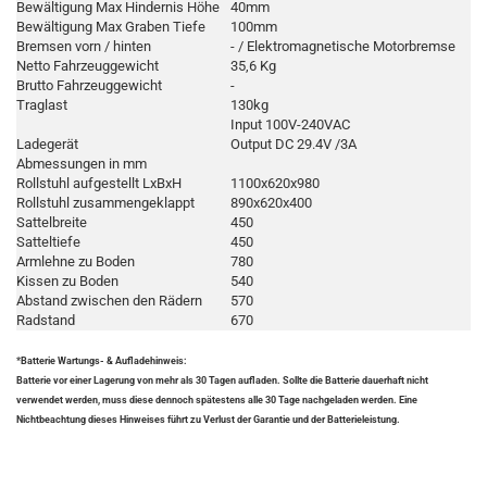
Bewältigung Max Hindernis Höhe
40mm
Bewältigung Max Graben Tiefe
100mm
Bremsen vorn / hinten
- / Elektromagnetische Motorbremse
Netto Fahrzeuggewicht
35,6 Kg
Brutto Fahrzeuggewicht
-
Traglast
130kg
Input 100V-240VAC
Ladegerät
Output DC 29.4V /3A
Abmessungen in mm
Rollstuhl aufgestellt LxBxH
1100x620x980
Rollstuhl zusammengeklappt
890x620x400
Sattelbreite
450
Satteltiefe
450
Armlehne zu Boden
780
Kissen zu Boden
540
Abstand zwischen den Rädern
570
Radstand
670
*Batterie Wartungs- & Aufladehinweis:
Batterie vor einer Lagerung von mehr als 30 Tagen aufladen. Sollte die Batterie dauerhaft nicht
verwendet werden, muss diese dennoch spätestens alle 30 Tage nachgeladen werden. Eine
Nichtbeachtung dieses Hinweises führt zu Verlust der Garantie und der Batterieleistung.