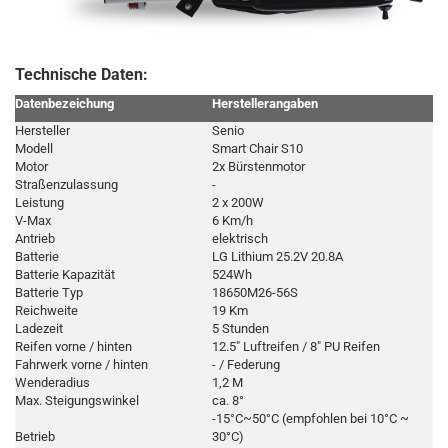
Technische Daten:
Datenbezeichung
Herstellerangaben
Hersteller
Senio
Modell
Smart Chair S10
Motor
2x Bürstenmotor
Straßenzulassung
-
Leistung
2 x 200W
V-Max
6 Km/h
Antrieb
elektrisch
Batterie
LG Lithium 25.2V 20.8A
Batterie Kapazität
524Wh
Batterie Typ
18650M26-56S
Reichweite
19 Km
Ladezeit
5 Stunden
Reifen vorne / hinten
12.5" Luftreifen / 8" PU Reifen
Fahrwerk vorne / hinten
- / Federung
Wenderadius
1,2 M
Max. Steigungswinkel
ca. 8°
-15°C~50°C (empfohlen bei 10°C ~
Betrieb
30°C)