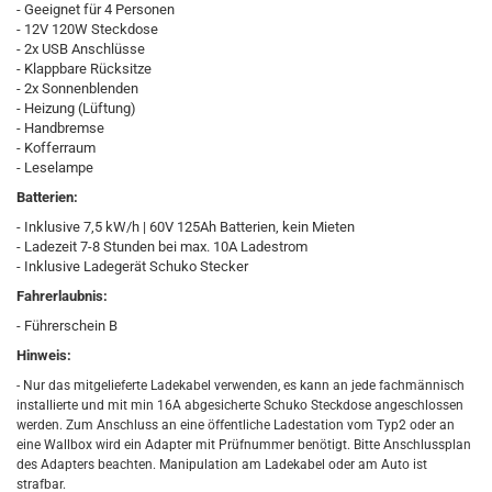
- Geeignet für 4 Personen
- 12V 120W Steckdose
- 2x USB Anschlüsse
- Klappbare Rücksitze
- 2x Sonnenblenden
- Heizung (Lüftung)
- Handbremse
- Kofferraum
- Leselampe
Batterien:
- Inklusive 7,5 kW/h | 60V 125Ah Batterien, kein Mieten
- Ladezeit 7-8 Stunden bei max. 10A Ladestrom
- Inklusive Ladegerät Schuko Stecker
Fahrerlaubnis:
- Führerschein B
Hinweis:
- Nur das mitgelieferte Ladekabel verwenden, es kann an jede fachmännisch
installierte und mit min 16A abgesicherte Schuko Steckdose angeschlossen
werden. Zum Anschluss an eine öffentliche Ladestation vom Typ2 oder an
eine Wallbox wird ein Adapter mit Prüfnummer benötigt. Bitte Anschlussplan
des Adapters beachten. Manipulation am Ladekabel oder am Auto ist
strafbar.