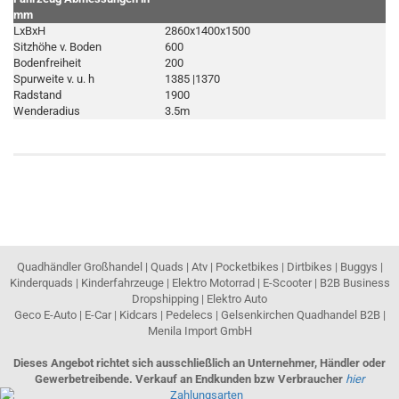
mm
LxBxH
2860x1400x1500
Sitzhöhe v. Boden
600
Bodenfreiheit
200
Spurweite v. u. h
1385 |1370
Radstand
1900
Wenderadius
3.5m
Quadhändler Großhandel | Quads | Atv | Pocketbikes | Dirtbikes | Buggys |
Kinderquads | Kinderfahrzeuge | Elektro Motorrad | E-Scooter | B2B Business
Dropshipping | Elektro Auto
Geco E-Auto | E-Car | Kidcars | Pedelecs | Gelsenkirchen Quadhandel B2B |
Menila Import GmbH
Dieses Angebot richtet sich ausschließlich an Unternehmer, Händler oder
Gewerbetreibende. Verkauf an Endkunden bzw Verbraucher
hier