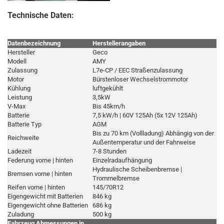
Technische Daten:
Datenbezeichnung
Herstellerangaben
Hersteller
Geco
Modell
AMY
Zulassung
L7e-CP / EEC Straßenzulassung
Motor
Bürstenloser Wechselstrommotor
Kühlung
luftgekühlt
Leistung
3,5kW
V-Max
Bis 45km/h
Batterie
7,5 kW/h | 60V 125Ah (5x 12V 125Ah)
Batterie Typ
AGM
Bis zu 70 km (Vollladung) Abhängig von der
Reichweite
Außentemperatur und der Fahrweise
Ladezeit
7-8 Stunden
Federung vorne | hinten
Einzelradaufhängung
Hydraulische Scheibenbremse |
Bremsen vorne | hinten
Trommelbremse
Reifen vorne | hinten
145/70R12
Eigengewicht mit Batterien
846 kg
Eigengewicht ohne Batterien
686 kg
Zuladung
500 kg
Fahrzeug Abmessungen in