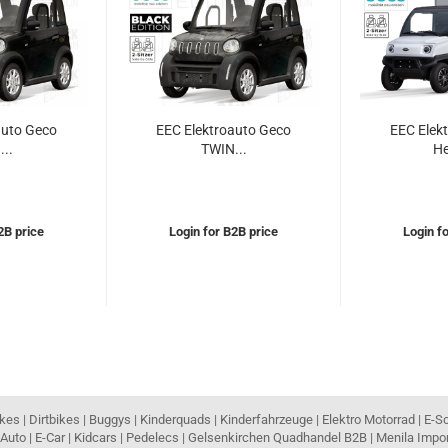
auto Geco
EEC Elektroauto Geco
EEC Elek
..
TWIN...
He
2B price
Login for B2B price
Login f
es | Dirtbikes | Buggys | Kinderquads | Kinderfahrzeuge | Elektro Motorrad | E-S
Auto | E-Car | Kidcars | Pedelecs | Gelsenkirchen Quadhandel B2B | Menila Imp