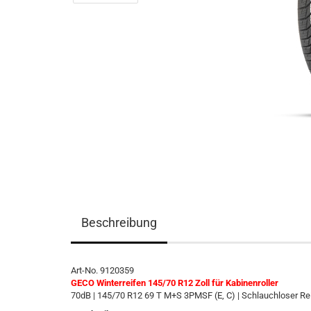
Beschreibung
Art-No. 9120359
GECO Winterreifen 145/70 R12 Zoll für Kabinenroller
70dB | 145/70 R12 69 T M+S 3PMSF (E, C) | Schlauchloser Re