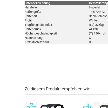
Datenbezeichnung
Herstelleran
Hersteller
Imperial
Reifengröße
145/70 R12
Reifenart
Schlauchloser
Profil
Winter
Tragfähigkeitsindex
(69) 326kg
Reifendruck
44 PSI
Höchstgeschwindigkeit
(T) 190km/h
Nasshaftung
C
Kraftstoffeffizienz
D
Zu diesem Produkt empfehlen wir: