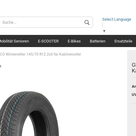
Select Language
Spr
▼
obilität Senioren
E-SCOOTER
E-Bikes
Batterien
Ersatzteile
Lief
CO Winterreifen 145/70 R12 Zoll für Kabinenroller
G
e
K
Ar
UV