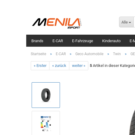
Alle
Brands
E-CAR
E-Fahrzeuge
Kinderauto
E-M
»
»
»
»
Startseite
E-CAR
Geco Automobile
Twin
GE
« Erster
« zurück
weiter »
5
Artikel in dieser Kategori