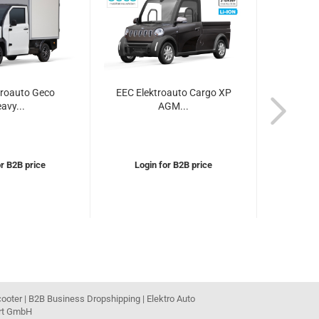
troauto Geco
EEC Elektroauto Cargo XP
EEC E-
avy...
AGM...
or B2B price
Login for B2B price
Logi
cooter | B2B Business Dropshipping | Elektro Auto
ort GmbH