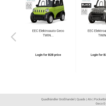
o Geco
EEC Elektroauto Geco
EEC Elektro
TWIN...
TWIN.
price
Login for B2B price
Login for B
Quadhändler Großhandel | Quads | Atv | Pocketbik
Geco E-