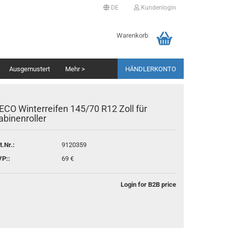
DE
Kundenlogin
ache auswählen
Warenkorb
Ausgemustert
Mehr >
HÄNDLERKONTO
erland
ECO Winterreifen 145/70 R12 Zoll für
abinenroller
t.Nr.:
9120359
Als Händler registrieren
P::
69 €
Passwort vergessen?
Login for B2B price