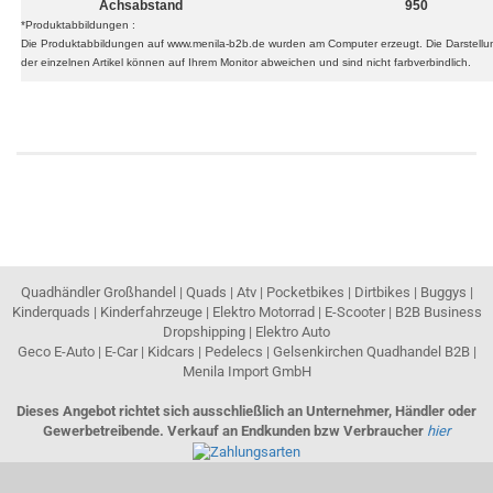
Achsabstand
950
*Produktabbildungen :
Die Produktabbildungen auf www.menila-b2b.de wurden am Computer erzeugt. Die Darstellu
der einzelnen Artikel können auf Ihrem Monitor abweichen und sind nicht farbverbindlich.
Quadhändler Großhandel | Quads | Atv | Pocketbikes | Dirtbikes | Buggys |
Kinderquads | Kinderfahrzeuge | Elektro Motorrad | E-Scooter | B2B Business
Dropshipping | Elektro Auto
Geco E-Auto | E-Car | Kidcars | Pedelecs | Gelsenkirchen Quadhandel B2B |
Menila Import GmbH
Dieses Angebot richtet sich ausschließlich an Unternehmer, Händler oder
Gewerbetreibende. Verkauf an Endkunden bzw Verbraucher
hier