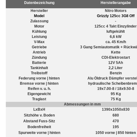
Datenbezeichung
Herstellerangabe
Hersteller
Nitro Motors
Model
Grizzly 125cc 3G8 Off
Zulassung
-
Motor
125cc 4 Takt Einzylinder
Kühlung
luftgekühlt
Leistung
6,6 kW
V-Max
ca. 45 Km/h
Getriebe
3 Gang Semiautomatik + Rückw
Antrieb
Kette
Zündung
CDI-Elektrostart
Batterie
12V 5Ah
Tankinhalt
2,2 Liter
Treibstoff
Benzin
Federung vorne | hinten
Alu Öldruck Dämpfer verstel
Bremse vorne | hinten
hydraulische Scheibenbre
Reifen v. u. h.
19x7.00-8 / 18x9.50-8
Eigengewicht
95 Kg
Traglast
75 Kg
Abmessungen in mm
LxBxH
1390x1050x830
Sitzhöhe v. Boden
680
Abstand Fuss-Sitz
470
Bodenfreiheit
195
Spurweite vorne | hinten
1050 vorne | 850 hinten