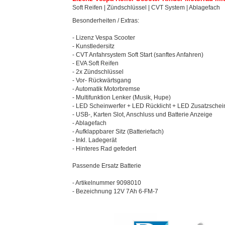
Soft Reifen | Zündschlüssel | CVT System | Ablagefach
Besonderheiten / Extras:
- Lizenz Vespa Scooter
- Kunstledersitz
- CVT Anfahrsystem Soft Start (sanftes Anfahren)
- EVA Soft Reifen
- 2x Zündschlüssel
- Vor- Rückwärtsgang
- Automatik Motorbremse
- Multifunktion Lenker (Musik, Hupe)
- LED Scheinwerfer + LED Rücklicht + LED Zusatzschei
- USB-, Karten Slot, Anschluss und Batterie Anzeige
- Ablagefach
- Aufklappbarer Sitz (Batteriefach)
- Inkl. Ladegerät
- Hinteres Rad gefedert
Passende Ersatz Batterie
- Artikelnummer 9098010
- Bezeichnung 12V 7Ah 6-FM-7