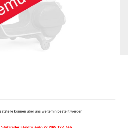
Ersatzteile können über uns weiterhin bestellt werden
 Stützräder Elektro Auto 2x 20W 12V 7Ah