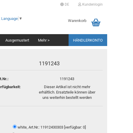
DE
Kundenlogin
t Language
▼
ache auswählen
Warenkorb
Ausgemustert
Mehr >
HÄNDLERKONTO
erland
1191243
t.Nr.:
1191243
rfügbarkeit:
Dieser Artikel ist nicht mehr
Als Händler registrieren
erhältlich. Ersatzteile können über
Passwort vergessen?
uns weiterhin bestellt werden
white, Art.Nr.: 11912430303 [verfügbar: 0]