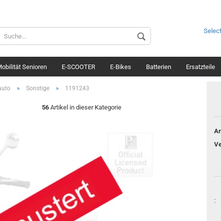
Selec
Spr
obilität Senioren
E-SCOOTER
E-Bikes
Batterien
Ersatzteile
Lief
»
»
auto
Sonstige
1191243
56
Artikel in dieser Kategorie
Ar
Ve
: