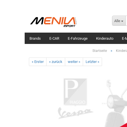
Alle
Brands
E-CAR
E-Fahrzeuge
Kinderauto
E-M
»
Startseite
Kinder
« Erster
« zurück
weiter »
Letzter »